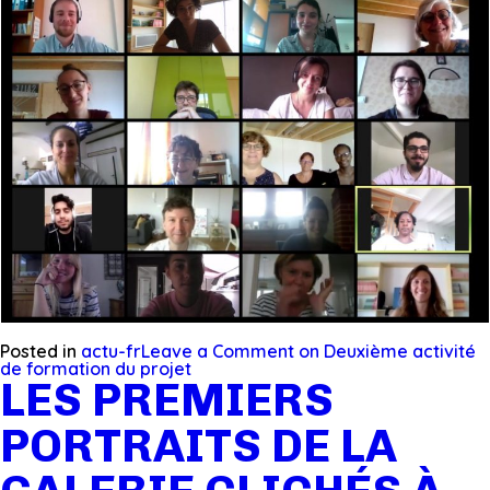
Posted in
actu-fr
Leave a Comment
on Deuxième activité
de formation du projet
LES PREMIERS
PORTRAITS DE LA