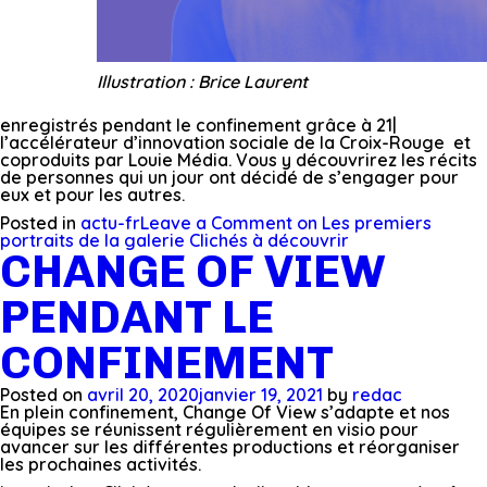
Illustration : Brice Laurent
enregistrés pendant le confinement grâce à 21|
l’accélérateur d’innovation sociale de la Croix-Rouge et
coproduits par Louie Média. Vous y découvrirez les récits
de personnes qui un jour ont décidé de s’engager pour
eux et pour les autres.
Posted in
actu-fr
Leave a Comment
on Les premiers
portraits de la galerie Clichés à découvrir
CHANGE OF VIEW
PENDANT LE
CONFINEMENT
Posted on
avril 20, 2020
janvier 19, 2021
by
redac
En plein confinement, Change Of View s’adapte et nos
équipes se réunissent régulièrement en visio pour
avancer sur les différentes productions et réorganiser
les prochaines activités.