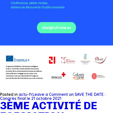
Posted in
actu-fr
Leave a Comment
on SAVE THE DATE :
Congrès final le 21 octobre 2021
3ÈME ACTIVITÉ DE