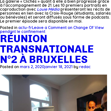
La galerie « Clichés » quant à elle a bien progressé grâce
à l’accompagnement de 21. Les 10 premiers portraits en
coproduction avec
Louie Média
présenteront les récits de
personnes en lien avec la Croix-Rouge (étudiants, salariés
ou bénévoles) et seront diffusés sous forme de podcasts.
Le premier épisode sera disponible en mai.
Posted in
actu-fr
Leave a Comment
on Change Of View
pendant le confinement
RÉUNION
TRANSNATIONALE
N°2 À BRUXELLES
Posted on
mars 2, 2020
janvier 18, 2021
by
redac