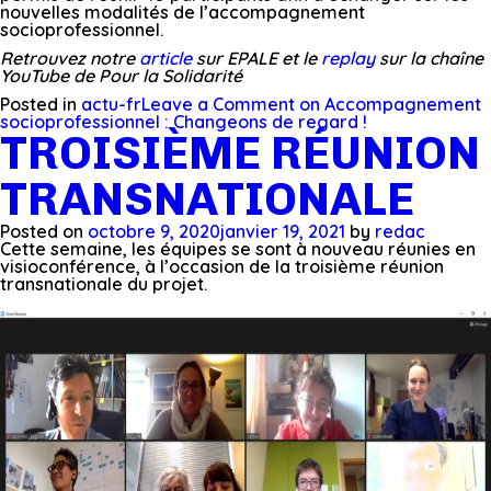
nouvelles modalités de l’accompagnement
socioprofessionnel.
Retrouvez notre
article
sur EPALE et le
replay
sur la chaîne
YouTube de Pour la Solidarité
Posted in
actu-fr
Leave a Comment
on Accompagnement
socioprofessionnel : Changeons de regard !
TROISIÈME RÉUNION
TRANSNATIONALE
Posted on
octobre 9, 2020
janvier 19, 2021
by
redac
Cette semaine, les équipes se sont à nouveau réunies en
visioconférence, à l’occasion de la troisième réunion
transnationale du projet.