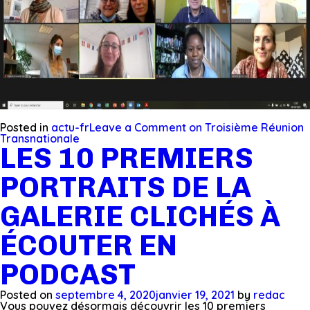
Posted in
actu-fr
Leave a Comment
on Troisième Réunion
Transnationale
LES 10 PREMIERS
PORTRAITS DE LA
GALERIE CLICHÉS À
ÉCOUTER EN
PODCAST
Posted on
septembre 4, 2020
janvier 19, 2021
by
redac
Vous pouvez désormais découvrir les 10 premiers